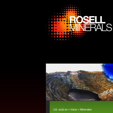
Ud. está en >
Inicio
>
Minerales