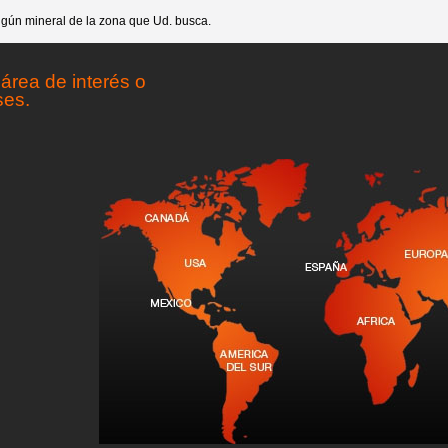
gún mineral de la zona que Ud. busca.
área de interés o
ses.