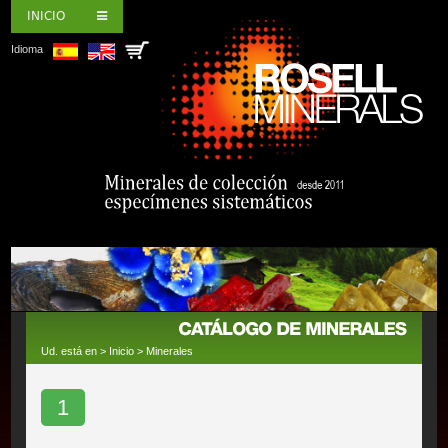
INICIO
Idioma
Ud. está en >
Inicio
>
Minerales
1