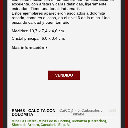
excelente, con aristas y caras definidas, ligeramente
estriadas. Tiene una tonalidad amarilla.
Estos ejemplares aparecieron asociados a dolomita
rosada, como es el caso, en el nivel 6 de la mina. Una
pieza de calidad y buen tamaño.
Medidas: 10,7 x 7,4 x 4,6 cm.
Cristal principal: 6,0 x 3,4 cm.
Más información
VENDIDO
RM468 CALCITA CON
Ca(CO
)
- 5. Carbonatos y
#169
3
DOLOMITA
nitratos
Mina La Cuerre (Minas de la Florida)
,
Rionansa (Herrerías)
,
Sierra de Arnero
,
Cantabria
,
España