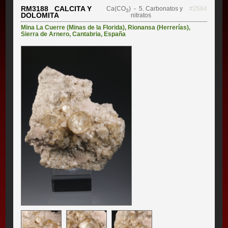
RM3188 CALCITA Y
Ca(CO
)
- 5. Carbonatos y
#2584
3
DOLOMITA
nitratos
Mina La Cuerre (Minas de la Florida)
,
Rionansa (Herrerías)
,
Sierra de Arnero
,
Cantabria
,
España