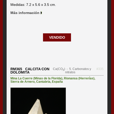
Medidas: 7.2 x 5.6 x 3.5 cm.
Más información
VENDIDO
RM365 CALCITA CON
Ca(CO
)
- 5. Carbonatos y
#335
3
DOLOMITA
nitratos
Mina La Cuerre (Minas de la Florida)
,
Rionansa (Herrerías)
,
Sierra de Arnero
,
Cantabria
,
España