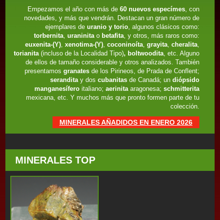
Empezamos el año con más de
60 nuevos especímes
, con
novedades, y más que vendrán. Destacan un gran número de
ejemplares de
uranio y torio
, algunos clásicos como:
torbernita
,
uraninita
o
betafita
, y otros, más raros como:
euxenita-(Y)
,
xenotima-(Y)
,
coconinoíta
,
grayita
,
cheralita
,
torianita
(incluso de la Localidad Tipo)
, boltwoodita
, etc. Alguno
de ellos de tamaño considerable y otros analizados. También
presentamos
granates
de los Pirineos, de Prada de Conflent;
serandita
y dos
cubanitas
de Canadá; un
diópsido
manganesífero
italiano;
aerinita
aragonesa;
schmitterita
mexicana, etc. Y muchos más que pronto formen parte de tu
colección.
MINERALES AÑADIDOS EN ENERO 2026
MINERALES TOP