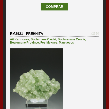
COMPRAR
RM2921 PREHNITA
#2320
Ait Karmosse
,
Boulemane Caïdat
,
Boulmenane Cercle
,
Boulemane Province
,
Fès-Meknès
,
Marruecos