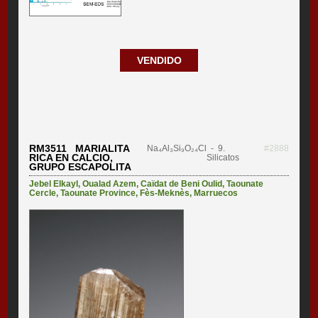
VENDIDO
RM3511 MARIALITA
Na₄Al₃Si₉O₂₄Cl
- 9.
#2888
RICA EN CALCIO,
Silicatos
GRUPO ESCAPOLITA
Jebel Elkayl
,
Oualad Azem
,
Caïdat de Beni Oulid
,
Taounate
Cercle
,
Taounate Province
,
Fès-Meknès
,
Marruecos