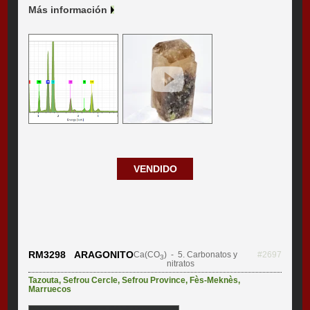
Más información
VENDIDO
RM3298 ARAGONITO
Ca(CO
)
- 5. Carbonatos y
#2697
3
nitratos
Tazouta
,
Sefrou Cercle
,
Sefrou Province
,
Fès-Meknès
,
Marruecos