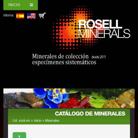
INICIO
Idioma
Ud. está en >
Inicio
>
Minerales
1