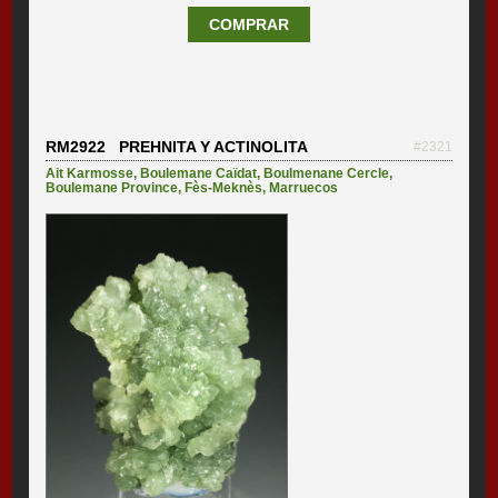
COMPRAR
RM2922 PREHNITA Y ACTINOLITA
#2321
Ait Karmosse
,
Boulemane Caïdat
,
Boulmenane Cercle
,
Boulemane Province
,
Fès-Meknès
,
Marruecos