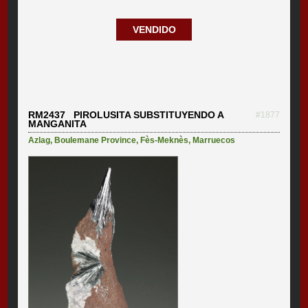
VENDIDO
RM2437 PIROLUSITA SUBSTITUYENDO A
#1877
MANGANITA
Azlag
,
Boulemane Province
,
Fès-Meknès
,
Marruecos