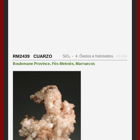
RM2439 CUARZO
SiO₂
- 4. Óxidos e hidróxidos
#1894
Boulemane Province
,
Fès-Meknès
,
Marruecos