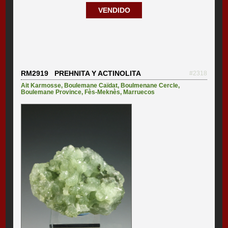
VENDIDO
RM2919 PREHNITA Y ACTINOLITA
#2318
Ait Karmosse
,
Boulemane Caïdat
,
Boulmenane Cercle
,
Boulemane Province
,
Fès-Meknès
,
Marruecos