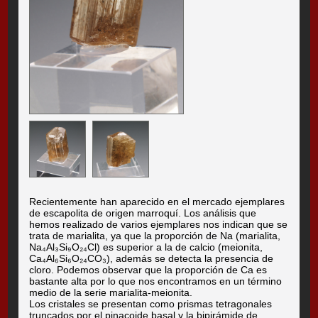
Recientemente han aparecido en el mercado ejemplares
de escapolita de origen marroquí. Los análisis que
hemos realizado de varios ejemplares nos indican que se
trata de marialita, ya que la proporción de Na (marialita,
Na₄Al₃Si₉O₂₄Cl) es superior a la de calcio (meionita,
Ca₄Al₆Si₆O₂₄CO₃), además se detecta la presencia de
cloro. Podemos observar que la proporción de Ca es
bastante alta por lo que nos encontramos en un término
medio de la serie marialita-meionita.
Los cristales se presentan como prismas tetragonales
truncados por el pinacoide basal y la bipirámide de