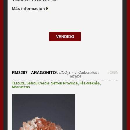
Más información
VENDIDO
RM3297 ARAGONITO
Ca(CO
)
- 5. Carbonatos y
#2695
3
nitratos
Tazouta
,
Sefrou Cercle
,
Sefrou Province
,
Fès-Meknès
,
Marruecos