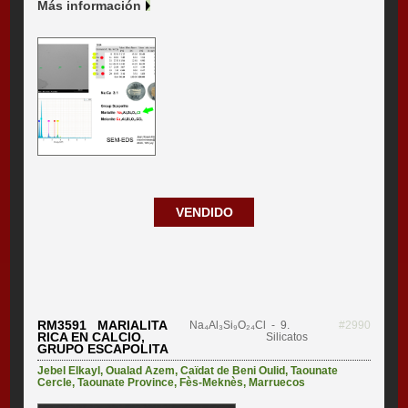
Más información
VENDIDO
RM3591 MARIALITA
Na₄Al₃Si₉O₂₄Cl
- 9.
#2990
RICA EN CALCIO,
Silicatos
GRUPO ESCAPOLITA
Jebel Elkayl
,
Oualad Azem
,
Caïdat de Beni Oulid
,
Taounate
Cercle
,
Taounate Province
,
Fès-Meknès
,
Marruecos