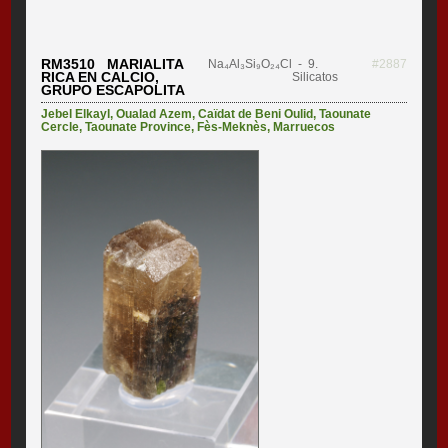
RM3510 MARIALITA
Na₄Al₃Si₉O₂₄Cl
- 9.
#2887
RICA EN CALCIO,
Silicatos
GRUPO ESCAPOLITA
Jebel Elkayl
,
Oualad Azem
,
Caïdat de Beni Oulid
,
Taounate
Cercle
,
Taounate Province
,
Fès-Meknès
,
Marruecos