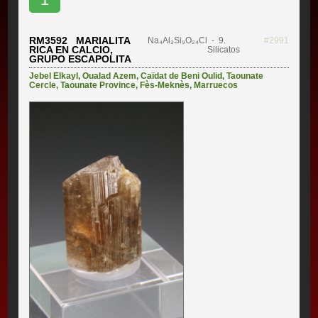
RM3592 MARIALITA
Na₄Al₃Si₉O₂₄Cl
- 9.
#2991
RICA EN CALCIO,
Silicatos
GRUPO ESCAPOLITA
Jebel Elkayl
,
Oualad Azem
,
Caïdat de Beni Oulid
,
Taounate
Cercle
,
Taounate Province
,
Fès-Meknès
,
Marruecos