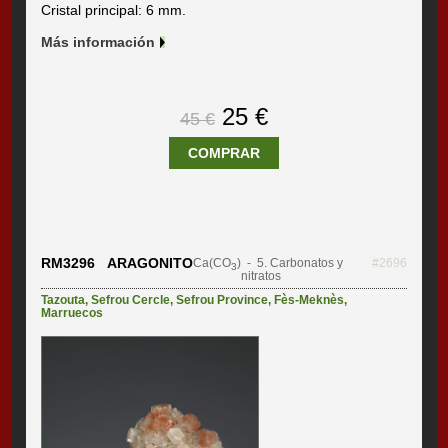
Cristal principal: 6 mm.
Más información
25 €
45 €
COMPRAR
RM3296 ARAGONITO
Ca(CO
)
- 5. Carbonatos y
#2696
3
nitratos
Tazouta
,
Sefrou Cercle
,
Sefrou Province
,
Fès-Meknès
,
Marruecos