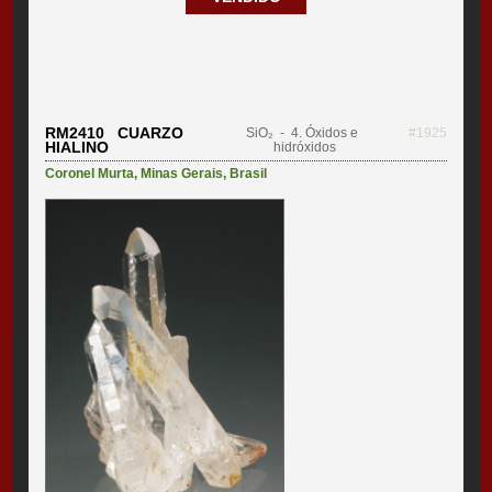
RM2410 CUARZO
SiO₂
- 4. Óxidos e
#1925
HIALINO
hidróxidos
Coronel Murta
,
Minas Gerais
,
Brasil