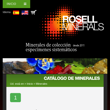
INICIO
Idioma
Ud. está en >
Inicio
>
Minerales
1