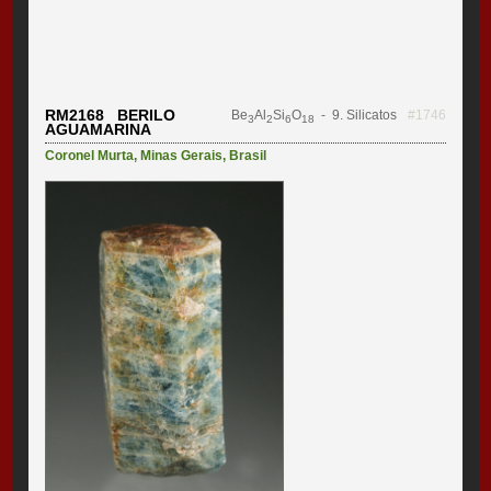
RM2168 BERILO
Be
Al
Si
O
- 9. Silicatos
#1746
3
2
6
18
AGUAMARINA
Coronel Murta
,
Minas Gerais
,
Brasil