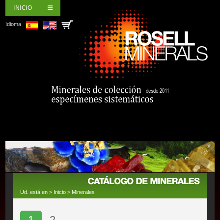
INICIO
Idioma
Ud. está en >
Inicio
>
Minerales
1
2