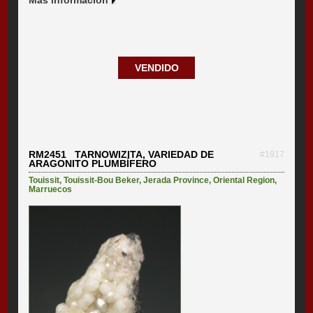
Más información
VENDIDO
RM2451 TARNOWIZITA, VARIEDAD DE
#1917
ARAGONITO PLUMBÍFERO
Touissit
,
Touissit-Bou Beker
,
Jerada Province
,
Oriental Region
,
Marruecos