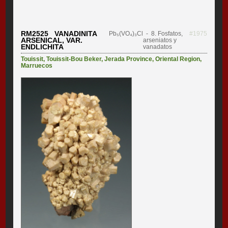
RM2525 VANADINITA
Pb₅(VO₄)₃Cl
- 8. Fosfatos,
#1975
ARSENICAL, VAR.
arseniatos y
ENDLICHITA
vanadatos
Touissit
,
Touissit-Bou Beker
,
Jerada Province
,
Oriental Region
,
Marruecos