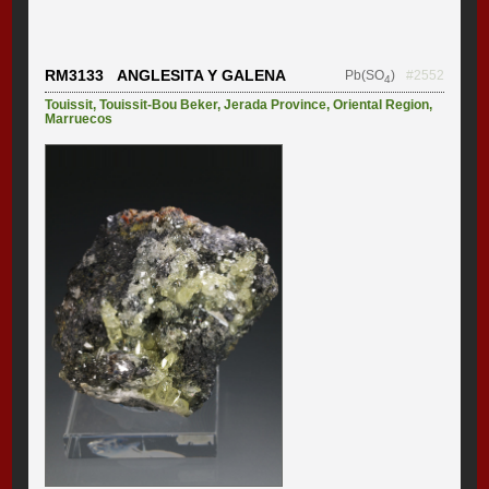
RM3133 ANGLESITA Y GALENA
Pb(SO
)
#2552
4
Touissit
,
Touissit-Bou Beker
,
Jerada Province
,
Oriental Region
,
Marruecos