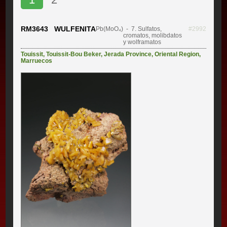
RM3643 WULFENITA
Pb(MoO₄)
- 7. Sulfatos,
#2992
cromatos, molibdatos
y wolframatos
Touissit
,
Touissit-Bou Beker
,
Jerada Province
,
Oriental Region
,
Marruecos