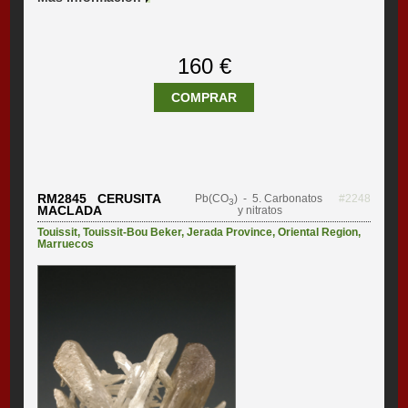
160 €
COMPRAR
RM2845 CERUSITA
Pb(CO
)
- 5. Carbonatos
#2248
3
MACLADA
y nitratos
Touissit
,
Touissit-Bou Beker
,
Jerada Province
,
Oriental Region
,
Marruecos