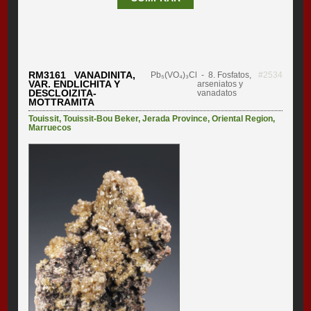
RM3161 VANADINITA,
Pb₅(VO₄)₃Cl
- 8. Fosfatos,
#2534
VAR. ENDLICHITA Y
arseniatos y
DESCLOIZITA-
vanadatos
MOTTRAMITA
Touissit
,
Touissit-Bou Beker
,
Jerada Province
,
Oriental Region
,
Marruecos