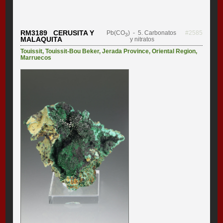
RM3189 CERUSITA Y
Pb(CO
)
- 5. Carbonatos
#2585
3
MALAQUITA
y nitratos
Touissit
,
Touissit-Bou Beker
,
Jerada Province
,
Oriental Region
,
Marruecos