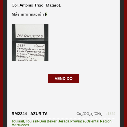
Col. Antonio Trigo (Mataró).
Más información
VENDIDO
RM2244 AZURITA
Cu
(CO
)
(OH)
#1825
3
3
2
2
Touissit
,
Touissit-Bou Beker
,
Jerada Province
,
Oriental Region
,
Marruecos