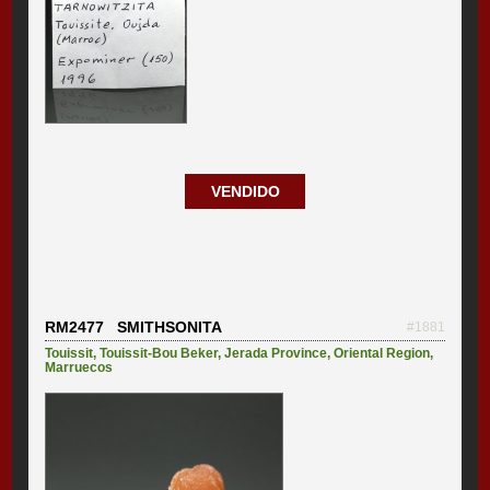
VENDIDO
RM2477 SMITHSONITA
#1881
Touissit
,
Touissit-Bou Beker
,
Jerada Province
,
Oriental Region
,
Marruecos