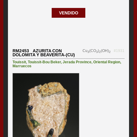
VENDIDO
RM2453 AZURITA CON
Cu
(CO
)
(OH)
#1931
3
3
2
2
DOLOMITA Y BEAVERITA-(CU)
Touissit
,
Touissit-Bou Beker
,
Jerada Province
,
Oriental Region
,
Marruecos