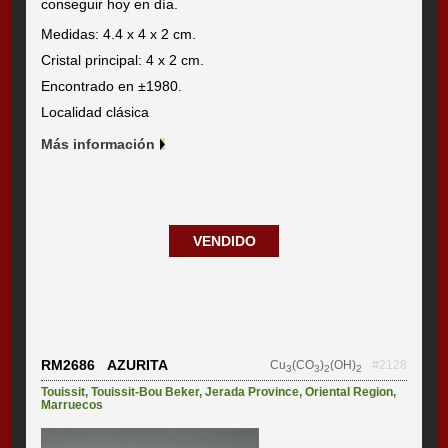
conseguir hoy en día.
Medidas: 4.4 x 4 x 2 cm.
Cristal principal: 4 x 2 cm.
Encontrado en ±1980.
Localidad clásica
Más información
VENDIDO
RM2686 AZURITA
Cu
(CO
)
(OH)
#2128
3
3
2
2
Touissit
,
Touissit-Bou Beker
,
Jerada Province
,
Oriental Region
,
Marruecos