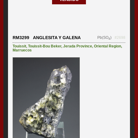
RM3299 ANGLESITA Y GALENA
Pb(SO
)
#2698
4
Touissit
,
Touissit-Bou Beker
,
Jerada Province
,
Oriental Region
,
Marruecos