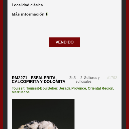
Localidad clásica
Más información
VENDIDO
RM2271 ESFALERITA,
ZnS
- 2. Sulfuros y
#1792
CALCOPIRITA Y DOLOMITA
sulfosales
Touissit
,
Touissit-Bou Beker
,
Jerada Province
,
Oriental Region
,
Marruecos