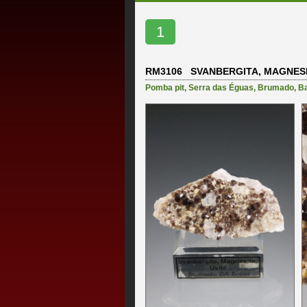
1
RM3106 SVANBERGITA, MAGNESI
Pomba pit
,
Serra das Éguas
,
Brumado
,
B