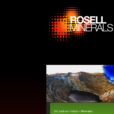
Ud. está en >
Inicio
>
Minerales