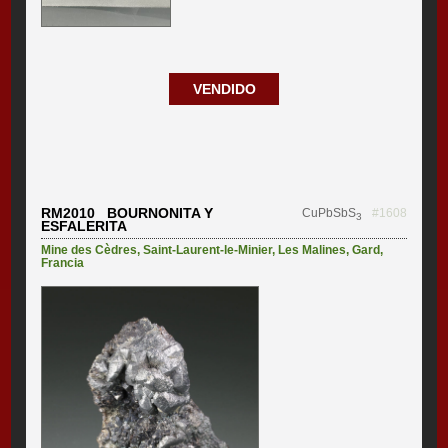
VENDIDO
RM2010 BOURNONITA Y
CuPbSbS
#1608
3
ESFALERITA
Mine des Cèdres
,
Saint-Laurent-le-Minier
,
Les Malines
,
Gard
,
Francia