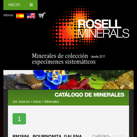
INICIO
Idioma
Ud. está en >
Inicio
>
Minerales
1
RM2684 BOURNONITA, GALENA,
CuPbSbS
#2126