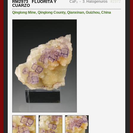
RM2973 FLUORITA Y
CaF₂
- 3. Halogenuros
#2372
CUARZO
Qinglong Mine
,
Qinglong County
,
Qianxinan
,
Guizhou
,
China