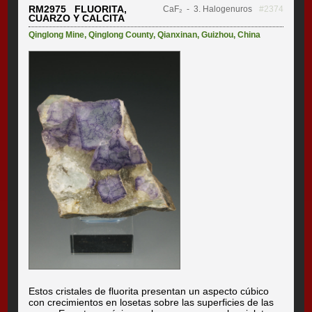
RM2975 FLUORITA,
CaF₂
- 3. Halogenuros
#2374
CUARZO Y CALCITA
Qinglong Mine
,
Qinglong County
,
Qianxinan
,
Guizhou
,
China
Estos cristales de fluorita presentan un aspecto cúbico
con crecimientos en losetas sobre las superficies de las