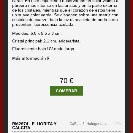
caras. En este espécimen observamos un color violeta a
púrpura más intenso en las aristas y en la parte externa
de los cristales, mientras que el corazón de estos tiene
un suave color verde. Se disponen sobre una matriz con
cristales de cuarzo. bajo la luz ultravioleta de onda corta
presentan fluorescencia azulada.
Medidas: 6.8 x 5.5 x 3 cm.
Cristal principal: 2.1 cm. edge/arista.
Fluorescente bajo UV onda larga
Más información
70 €
COMPRAR
RM2974 FLUORITA Y
CaF₂
- 3. Halogenuros
#2373
CALCITA