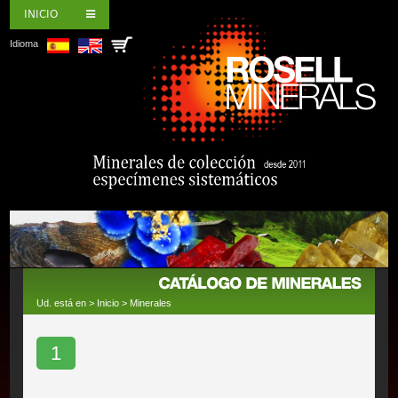
INICIO
Idioma
Ud. está en >
Inicio
>
Minerales
1