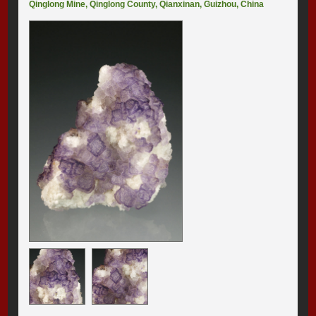
Qinglong Mine
,
Qinglong County
,
Qianxinan
,
Guizhou
,
China