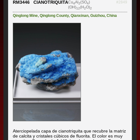
RM3446 CIANOTRIQUITA
Cu
Al
(SO
)
#2849
4
2
4
(OH)
(H
O)
12
2
2
Qinglong Mine
,
Qinglong County
,
Qianxinan
,
Guizhou
,
China
Aterciopelada capa de cianotriquita que recubre la matriz
de calcita y cristales cúbicos de fluorita. El color es muy