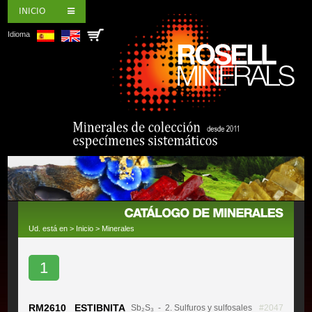
INICIO
Idioma
Ud. está en >
Inicio
>
Minerales
1
RM2610 ESTIBNITA
Sb₂S₃
- 2. Sulfuros y sulfosales
#2047