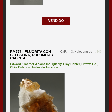
VENDIDO
RM776 FLUORITA CON
CaF₂
- 3. Halogenuros
#449
CELESTINA, DOLOMITA Y
CALCITA
Edward Kraemer & Sons Inc. Quarry
,
Clay Center
,
Ottawa Co.
,
Ohio
,
Estados Unidos de América