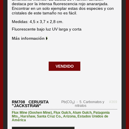
destaca por la intensa fluorescencia rojo anaranjada.
Encontrar en un solo ejemplar estas dos especies y con
cristales de este tamaño no es fácil.
Medidas: 4,5 x 3,7 x 2,8 cm.
Fluorescente bajo luz UV larga y corta
Más información
VENDIDO
RM708 CERUSITA
Pb(CO
)
- 5. Carbonatos y
#369
3
"JACKSTRAW"
nitratos
Flux Mine (Goshen Mine)
,
Flux Gulch, Alum Gulch, Patagonia
Mts.
,
Harshaw
,
Santa Cruz Co.
,
Arizona
,
Estados Unidos de
América