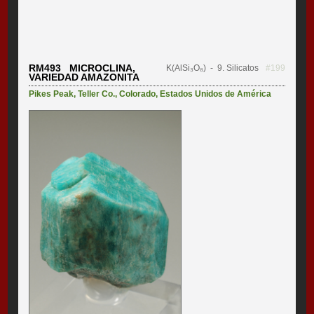
RM493 MICROCLINA,
K(AlSi₃O₈)
- 9. Silicatos
#199
VARIEDAD AMAZONITA
Pikes Peak
,
Teller Co.
,
Colorado
,
Estados Unidos de América