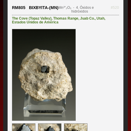
RM805 BIXBYITA-(MN)
Mn³⁺₂O₃
- 4. Óxidos e
#520
hidróxidos
The Cove (Topaz Valley)
,
Thomas Range
,
Juab Co.
,
Utah
,
Estados Unidos de América