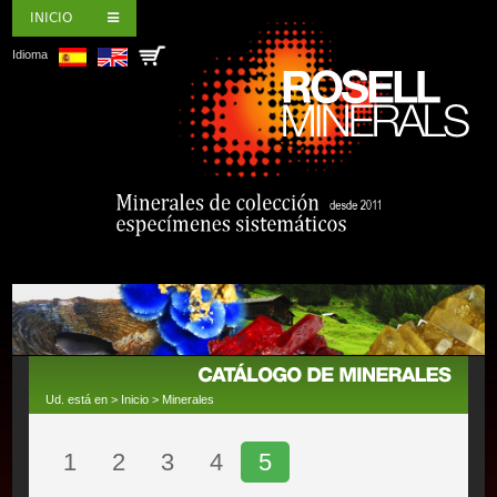
INICIO
Idioma
Ud. está en >
Inicio
>
Minerales
1
2
3
4
5