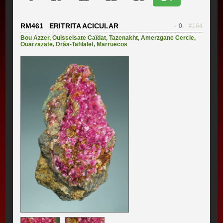
RM461 ERITRITA ACICULAR
- 0.
#164
Bou Azzer
,
Ouisselsate Caïdat
,
Tazenakht
,
Amerzgane Cercle
,
Ouarzazate
,
Drâa-Tafilalet
,
Marruecos