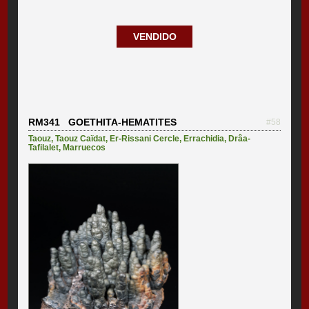
VENDIDO
RM341 GOETHITA-HEMATITES
#58
Taouz
,
Taouz Caïdat
,
Er-Rissani Cercle
,
Errachidia
,
Drâa-
Tafilalet
,
Marruecos