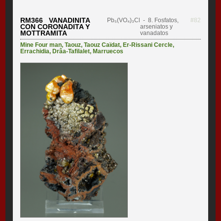
RM366 VANADINITA
Pb₅(VO₄)₃Cl
- 8. Fosfatos,
#82
CON CORONADITA Y
arseniatos y
MOTTRAMITA
vanadatos
Mine Four man
,
Taouz
,
Taouz Caïdat
,
Er-Rissani Cercle
,
Errachidia
,
Drâa-Tafilalet
,
Marruecos