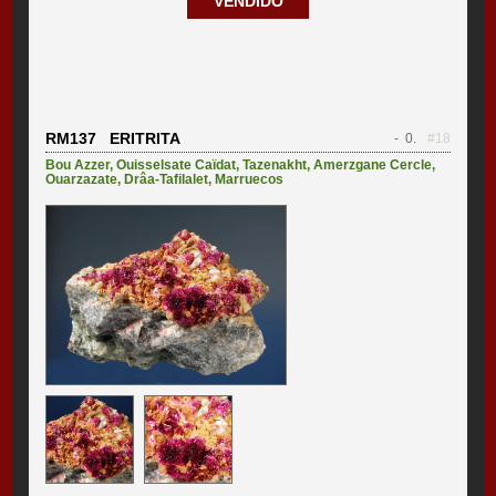
VENDIDO
RM137 ERITRITA
- 0.
#18
Bou Azzer
,
Ouisselsate Caïdat
,
Tazenakht
,
Amerzgane Cercle
,
Ouarzazate
,
Drâa-Tafilalet
,
Marruecos