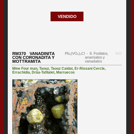
VENDIDO
RM370 VANADINITA
Pb₅(VO₄)₃Cl
- 8. Fosfatos,
#80
CON CORONADITA Y
arseniatos y
MOTTRAMITA
vanadatos
Mine Four man
,
Taouz
,
Taouz Caïdat
,
Er-Rissani Cercle
,
Errachidia
,
Drâa-Tafilalet
,
Marruecos