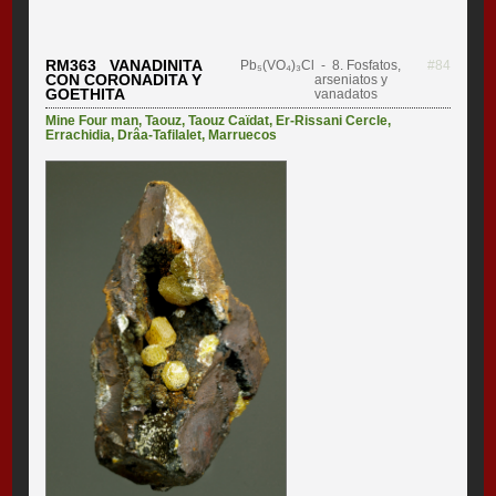
RM363 VANADINITA
Pb₅(VO₄)₃Cl
- 8. Fosfatos,
#84
CON CORONADITA Y
arseniatos y
GOETHITA
vanadatos
Mine Four man
,
Taouz
,
Taouz Caïdat
,
Er-Rissani Cercle
,
Errachidia
,
Drâa-Tafilalet
,
Marruecos