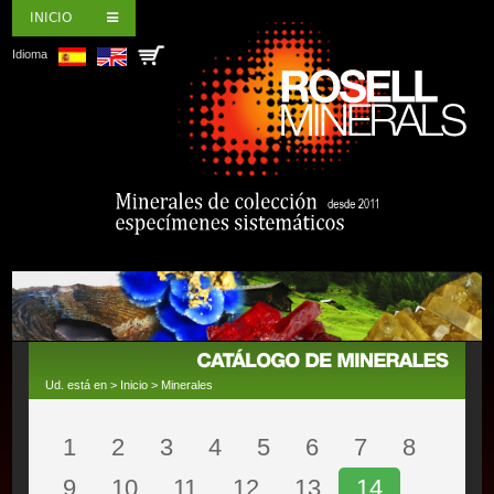
INICIO
Idioma
Ud. está en >
Inicio
>
Minerales
1
2
3
4
5
6
7
8
9
10
11
12
13
14