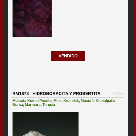
VENDIDO
RM1878 HIDROBORACITA Y PROBERTITA
#1492
Mustafa Kemal Pascha Mine
,
Kestelek
,
Mustafa Kemalpafla
,
Bursa
,
Marmara
,
Turquía