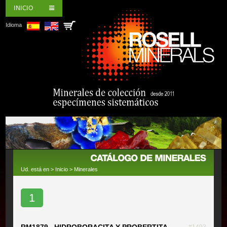
INICIO
Idioma
Ud. está en >
Inicio
>
Minerales
1
RM1879 HIDROBORACITA Y PROBERTITA
#1493