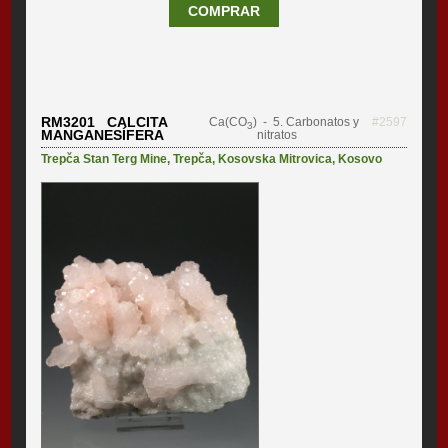
COMPRAR
RM3201 CALCITA
Ca(CO
)
- 5. Carbonatos y
#2597
3
MANGANESÍFERA
nitratos
Trepča Stan Terg Mine
,
Trepča
,
Kosovska Mitrovica
,
Kosovo