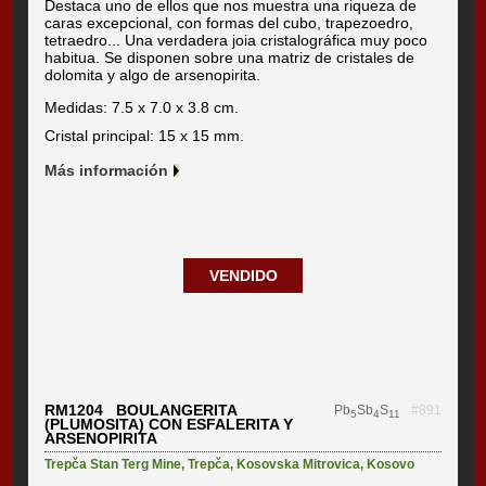
Destaca uno de ellos que nos muestra una riqueza de
caras excepcional, con formas del cubo, trapezoedro,
tetraedro... Una verdadera joia cristalográfica muy poco
habitua. Se disponen sobre una matriz de cristales de
dolomita y algo de arsenopirita.
Medidas: 7.5 x 7.0 x 3.8 cm.
Cristal principal: 15 x 15 mm.
Más información
VENDIDO
RM1204 BOULANGERITA
Pb
Sb
S
#891
5
4
11
(PLUMOSITA) CON ESFALERITA Y
ARSENOPIRITA
Trepča Stan Terg Mine
,
Trepča
,
Kosovska Mitrovica
,
Kosovo