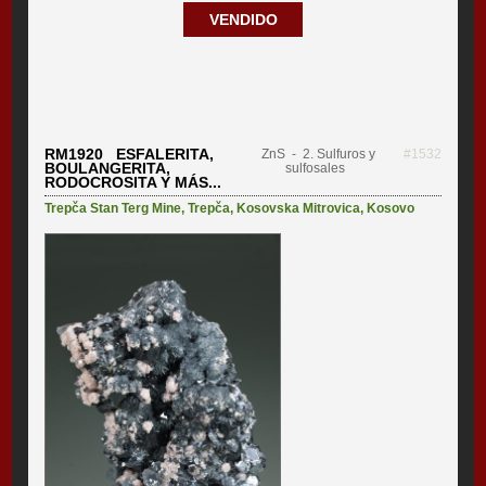
VENDIDO
RM1920 ESFALERITA,
ZnS
- 2. Sulfuros y
#1532
BOULANGERITA,
sulfosales
RODOCROSITA Y MÁS...
Trepča Stan Terg Mine
,
Trepča
,
Kosovska Mitrovica
,
Kosovo