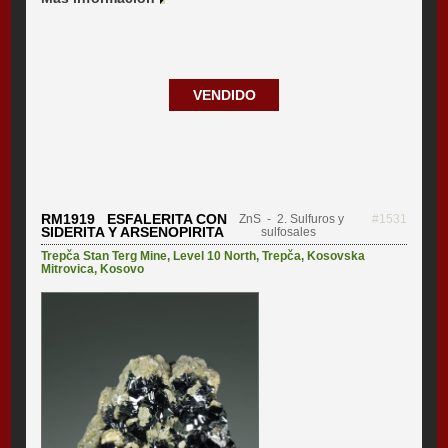
VENDIDO
RM1919 ESFALERITA CON
ZnS
- 2. Sulfuros y
#1531
SIDERITA Y ARSENOPIRITA
sulfosales
Trepča Stan Terg Mine
,
Level 10 North
,
Trepča
,
Kosovska
Mitrovica
,
Kosovo