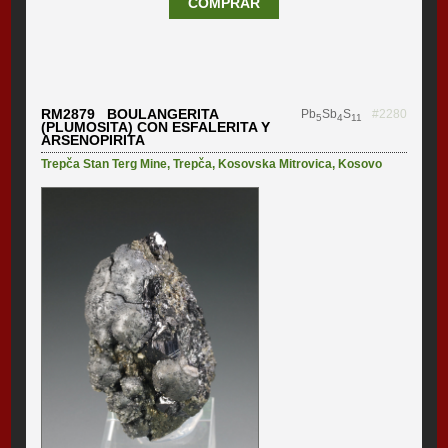
COMPRAR
RM2879 BOULANGERITA
Pb
Sb
S
#2280
5
4
11
(PLUMOSITA) CON ESFALERITA Y
ARSENOPIRITA
Trepča Stan Terg Mine
,
Trepča
,
Kosovska Mitrovica
,
Kosovo