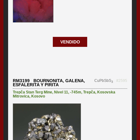
VENDIDO
RM3199 BOURNONITA, GALENA,
CuPbSbS
#2595
3
ESFALERITA Y PIRITA
Trepča Stan Terg Mine
,
Nivel 11, -745m
,
Trepča
,
Kosovska
Mitrovica
,
Kosovo