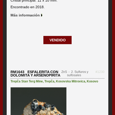
Cristal principal: 11 x 10 mm.
Encontrado en 2018.
Más información
VENDIDO
RM1643 ESFALERITA CON
ZnS
- 2. Sulfuros y
#1230
DOLOMITA Y ARSENOPIRITA
sulfosales
Trepča Stan Terg Mine
,
Trepča
,
Kosovska Mitrovica
,
Kosovo