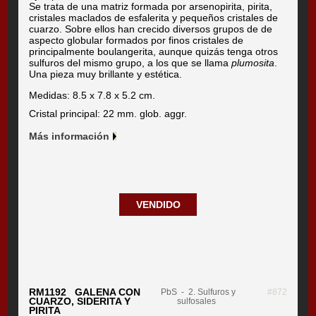
Se trata de una matriz formada por arsenopirita, pirita,
cristales maclados de esfalerita y pequeños cristales de
cuarzo. Sobre ellos han crecido diversos grupos de de
aspecto globular formados por finos cristales de
principalmente boulangerita, aunque quizás tenga otros
sulfuros del mismo grupo, a los que se llama
plumosita
.
Una pieza muy brillante y estética.
Medidas: 8.5 x 7.8 x 5.2 cm.
Cristal principal: 22 mm. glob. aggr.
Más información
VENDIDO
RM1192 GALENA CON
PbS
- 2. Sulfuros y
#872
CUARZO, SIDERITA Y
sulfosales
PIRITA