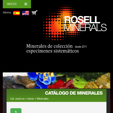
INICIO
Idioma
Ud. está en >
Inicio
>
Minerales
1