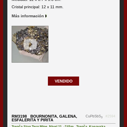
Cristal principal: 12 x 11 mm.
Más información
VENDIDO
RM3198 BOURNONITA, GALENA,
CuPbSbS
#2594
3
ESFALERITA Y PIRITA
Trepča Stan Terg Mine
,
Nivel 11, -745m.
,
Trepča
,
Kosovska