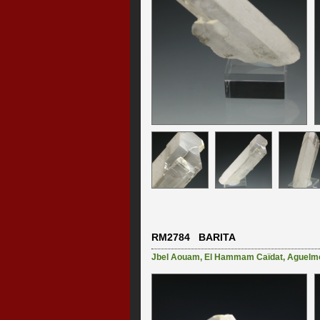
RM2784 BARITA
Jbel Aouam
,
El Hammam Caïdat
,
Aguelm