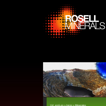
Ud. está en >
Inicio
>
Minerales