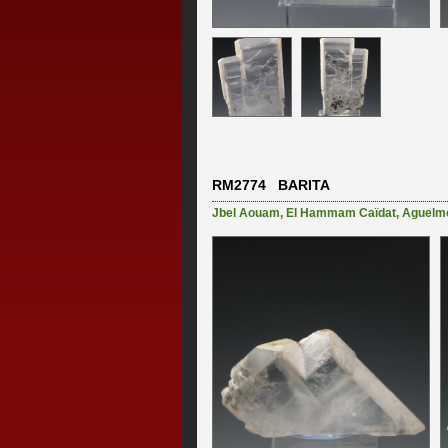
RM2774 BARITA
Jbel Aouam
,
El Hammam Caïdat
,
Aguelm