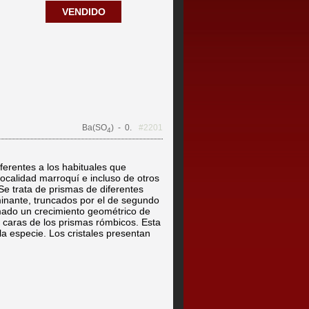
VENDIDO
Ba(SO
)
- 0.
#2201
4
iferentes a los habituales que
ocalidad marroquí e incluso de otros
Se trata de prismas de diferentes
minante, truncados por el de segundo
ado un crecimiento geométrico de
s caras de los prismas rómbicos. Esta
la especie. Los cristales presentan