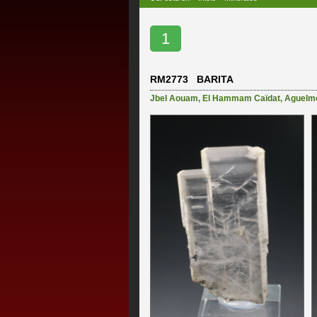
1
RM2773 BARITA
Jbel Aouam
,
El Hammam Caïdat
,
Aguelm