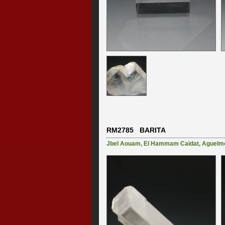
RM2785 BARITA
Jbel Aouam
,
El Hammam Caïdat
,
Aguelm