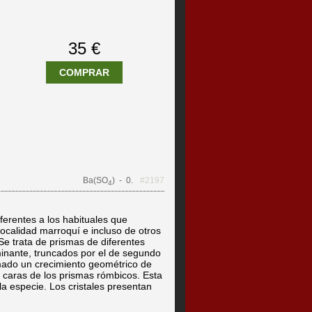
35 €
COMPRAR
Ba(SO
)
- 0.
#2197
4
iferentes a los habituales que
ocalidad marroquí e incluso de otros
Se trata de prismas de diferentes
minante, truncados por el de segundo
ado un crecimiento geométrico de
s caras de los prismas rómbicos. Esta
la especie. Los cristales presentan