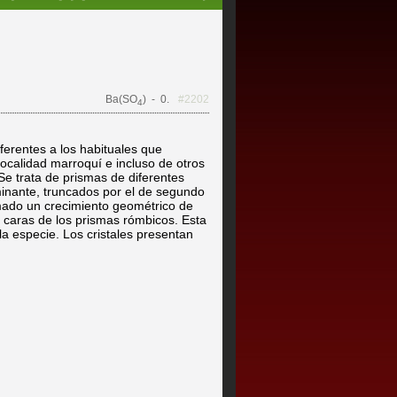
Ba(SO
)
- 0.
#2202
4
iferentes a los habituales que
ocalidad marroquí e incluso de otros
Se trata de prismas de diferentes
minante, truncados por el de segundo
ado un crecimiento geométrico de
s caras de los prismas rómbicos. Esta
la especie. Los cristales presentan