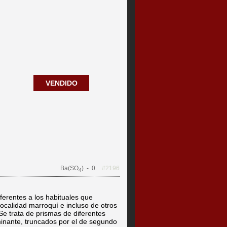
VENDIDO
Ba(SO
)
- 0.
#2196
4
iferentes a los habituales que
ocalidad marroquí e incluso de otros
Se trata de prismas de diferentes
minante, truncados por el de segundo