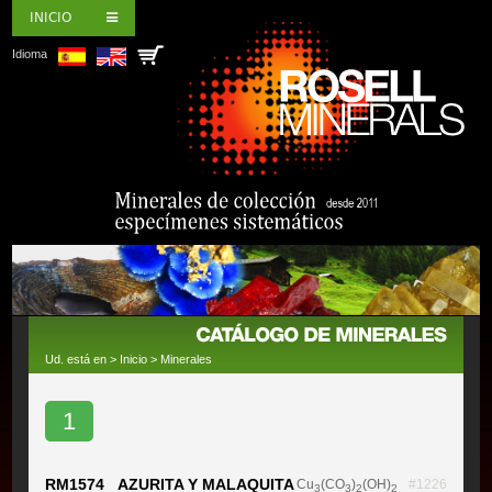
INICIO
Idioma
Ud. está en >
Inicio
>
Minerales
1
RM1574 AZURITA Y MALAQUITA
Cu
(CO
)
(OH)
#1226
3
3
2
2