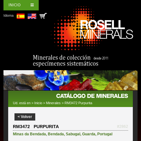
INICIO
Idioma
Ud. está en >
Inicio
>
Minerales
> RM3472 Purpurita
< Volver
RM3472 PURPURITA
#2862
Minas da Bendada
,
Bendada
,
Sabugal
,
Guarda
,
Portugal