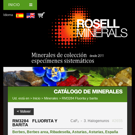
INICIO
Idioma
Ud. está en >
Inicio
>
Minerales
> RM3284 Fluorita y barita
< Volver
RM3284 FLUORITA Y
CaF₂
- 3. Halogenuros
#2655
BARITA
Berbes
,
Berbes area
,
Ribadesella
,
Asturias
,
Asturias
,
España