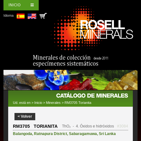
INICIO
Idioma
Ud. está en >
Inicio
>
Minerales
> RM3705 Torianita
< Volver
RM3705 TORIANITA
ThO₂
- 4. Óxidos e hidróxidos
#3084
Balangoda
,
Ratnapura District
,
Sabaragamuwa
,
Sri Lanka