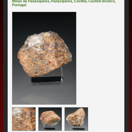
Minas da Panasqueira
,
Panasqueira
,
Covilhã
,
Castelo Branco
,
Portugal