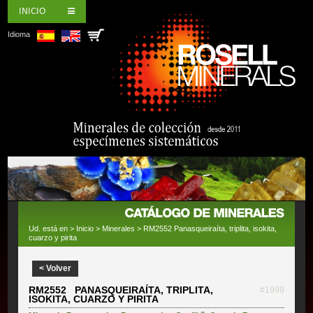
INICIO
Idioma
Ud. está en >
Inicio
>
Minerales
> RM2552 Panasqueiraíta, triplita, isokita,
cuarzo y pirita
< Volver
RM2552 PANASQUEIRAÍTA, TRIPLITA,
#1999
ISOKITA, CUARZO Y PIRITA