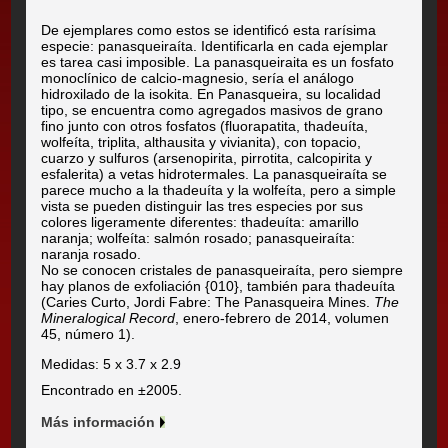
De ejemplares como estos se identificó esta rarísima
especie: panasqueiraíta. Identificarla en cada ejemplar
es tarea casi imposible. La panasqueiraita es un fosfato
monoclínico de calcio-magnesio, sería el análogo
hidroxilado de la isokita. En Panasqueira, su localidad
tipo, se encuentra como agregados masivos de grano
fino junto con otros fosfatos (fluorapatita, thadeuíta,
wolfeíta, triplita, althausita y vivianita), con topacio,
cuarzo y sulfuros (arsenopirita, pirrotita, calcopirita y
esfalerita) a vetas hidrotermales. La panasqueiraíta se
parece mucho a la thadeuíta y la wolfeíta, pero a simple
vista se pueden distinguir las tres especies por sus
colores ligeramente diferentes: thadeuíta: amarillo
naranja; wolfeíta: salmón rosado; panasqueiraíta:
naranja rosado.
No se conocen cristales de panasqueiraíta, pero siempre
hay planos de exfoliación {010}, también para thadeuíta
(Caries Curto, Jordi Fabre: The Panasqueira Mines.
The
Mineralogical Record
, enero-febrero de 2014, volumen
45, número 1).
Medidas: 5 x 3.7 x 2.9
Encontrado en ±2005.
Más información