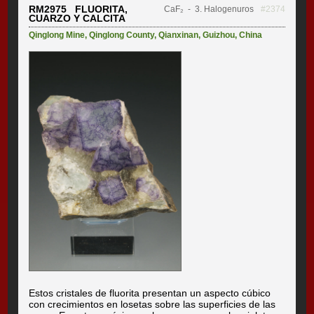
RM2975 FLUORITA,
CaF₂
- 3. Halogenuros
#2374
CUARZO Y CALCITA
Qinglong Mine
,
Qinglong County
,
Qianxinan
,
Guizhou
,
China
Estos cristales de fluorita presentan un aspecto cúbico
con crecimientos en losetas sobre las superficies de las