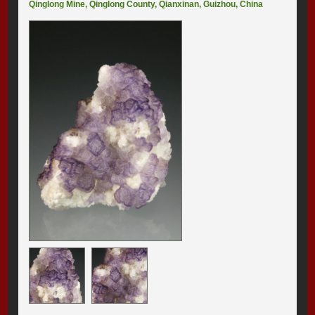
Qinglong Mine
,
Qinglong County
,
Qianxinan
,
Guizhou
,
China