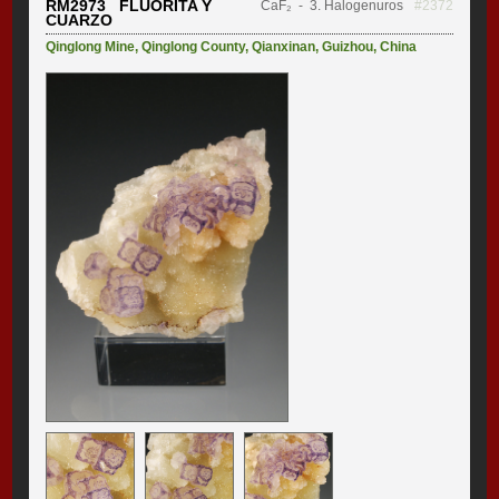
RM2973 FLUORITA Y
CaF₂
- 3. Halogenuros
#2372
CUARZO
Qinglong Mine
,
Qinglong County
,
Qianxinan
,
Guizhou
,
China