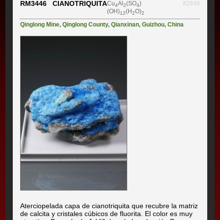
RM3446 CIANOTRIQUITA
Cu
Al
(SO
)
#2849
4
2
4
(OH)
(H
O)
12
2
2
Qinglong Mine
,
Qinglong County
,
Qianxinan
,
Guizhou
,
China
Aterciopelada capa de cianotriquita que recubre la matriz
de calcita y cristales cúbicos de fluorita. El color es muy