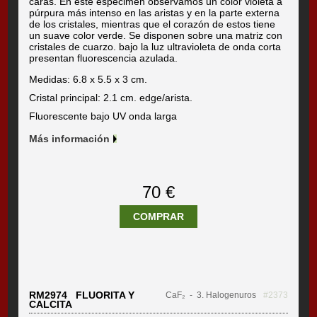
caras. En este espécimen observamos un color violeta a
púrpura más intenso en las aristas y en la parte externa
de los cristales, mientras que el corazón de estos tiene
un suave color verde. Se disponen sobre una matriz con
cristales de cuarzo. bajo la luz ultravioleta de onda corta
presentan fluorescencia azulada.
Medidas: 6.8 x 5.5 x 3 cm.
Cristal principal: 2.1 cm. edge/arista.
Fluorescente bajo UV onda larga
Más información
70 €
COMPRAR
RM2974 FLUORITA Y
CaF₂
- 3. Halogenuros
#2373
CALCITA