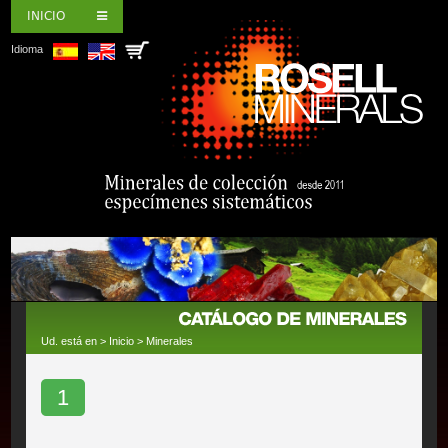
INICIO
Idioma
Ud. está en >
Inicio
>
Minerales
1