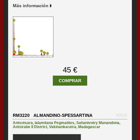
Más información
45 €
COMPRAR
RM3220 ALMANDINO-SPESSARTINA
#2615
Antsotsara
,
Ialamitana Pegmatites
,
Sahanivotry Manandona
,
Antsirabe II District
,
Vakinankaratra
,
Madagascar