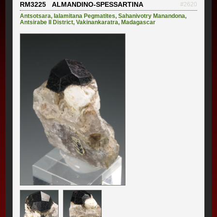
RM3225 ALMANDINO-SPESSARTINA
#2620
Antsotsara
,
Ialamitana Pegmatites
,
Sahanivotry Manandona
,
Antsirabe II District
,
Vakinankaratra
,
Madagascar