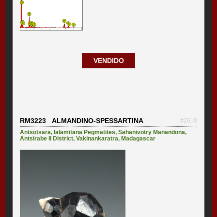
VENDIDO
RM3223 ALMANDINO-SPESSARTINA
#2618
Antsotsara
,
Ialamitana Pegmatites
,
Sahanivotry Manandona
,
Antsirabe II District
,
Vakinankaratra
,
Madagascar