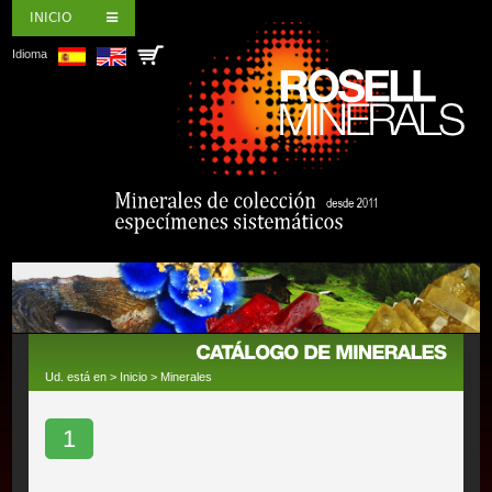
INICIO
Idioma
Ud. está en >
Inicio
>
Minerales
1