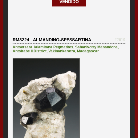
VENDIDO
RM3224 ALMANDINO-SPESSARTINA
#2619
Antsotsara
,
Ialamitana Pegmatites
,
Sahanivotry Manandona
,
Antsirabe II District
,
Vakinankaratra
,
Madagascar