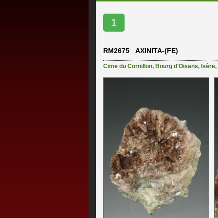
1
RM2675 AXINITA-(FE)
Cime du Cornillon
,
Bourg d'Oisans
,
Isère
,