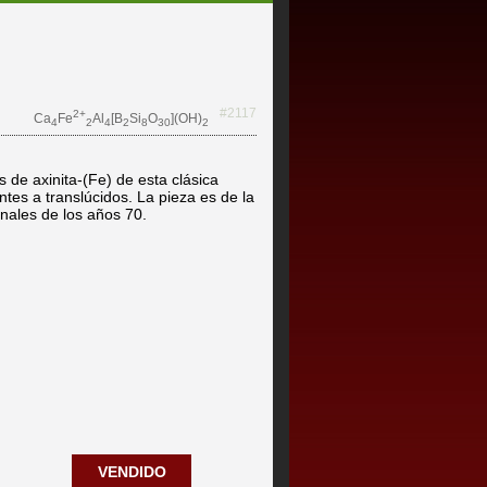
#2117
2+
Ca
Fe
Al
[B
Si
O
](OH)
4
2
4
2
8
30
2
 de axinita-(Fe) de esta clásica
entes a translúcidos. La pieza es de la
inales de los años 70.
VENDIDO