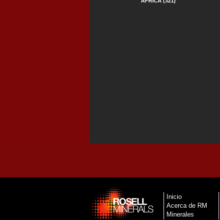
ÁFRICA (321)
Inicio
Acerca de RM
Minerales