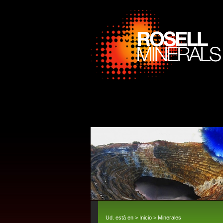
Ud. está en >
Inicio
>
Minerales