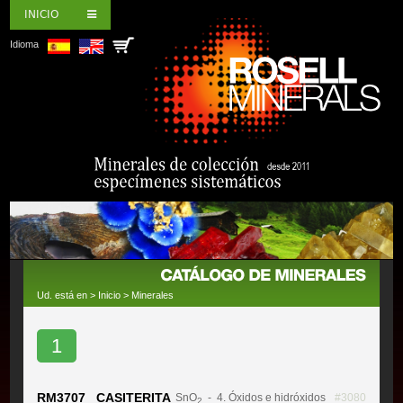
INICIO
Idioma
Ud. está en >
Inicio
>
Minerales
1
RM3707 CASITERITA
SnO
- 4. Óxidos e hidróxidos
#3080
2