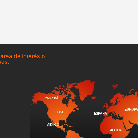
área de interés o
ses.