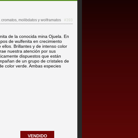
, cromatos, molibdatos y wolframatos
#393
nita de la conocida mina Ojuela. En
pos de wulfenita en crecimiento
ellos. Brillantes y de intenso color
trae nuestra atención por sus
ticamente dispuestos que están
ompañan de un grupo de cristales de
de color verde. Ambas especies
VENDIDO