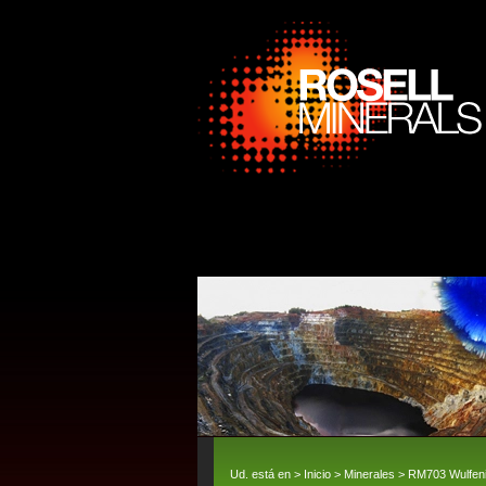
Ud. está en >
Inicio
>
Minerales
> RM703 Wulfeni