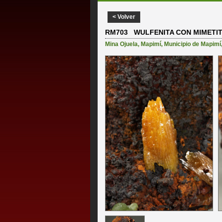
< Volver
RM703 WULFENITA CON MIMETI
Mina Ojuela
,
Mapimí
,
Municipio de Mapimí