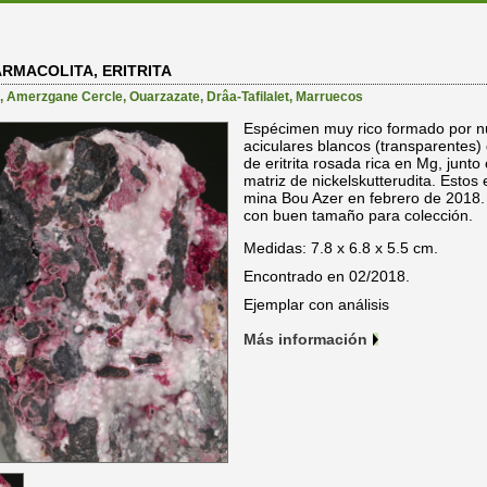
RMACOLITA, ERITRITA
,
Amerzgane Cercle
,
Ouarzazate
,
Drâa-Tafilalet
,
Marruecos
Espécimen muy rico formado por n
aciculares blancos (transparentes
de eritrita rosada rica en Mg, junto
matriz de nickelskutterudita. Estos
mina Bou Azer en febrero de 2018.
con buen tamaño para colección.
Medidas: 7.8 x 6.8 x 5.5 cm.
Encontrado en 02/2018.
Ejemplar con análisis
Más información