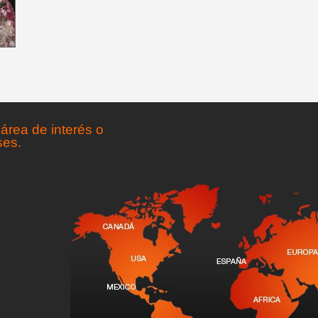
área de interés o
ses.