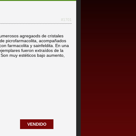
#1701
umerosos agregaods de cristales
) de picrofarmacolita, acompañados
 con farmacolita y sainfeldita. En una
 ejemplares fueron extraídos de la
 Son muy estéticos bajo aumento,
VENDIDO