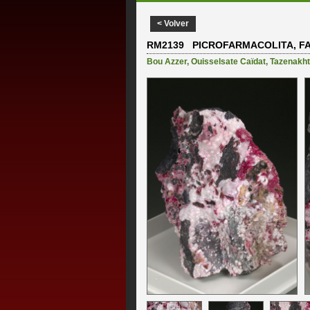
< Volver
RM2139 PICROFARMACOLITA, FA
Bou Azzer
,
Ouisselsate Caïdat
,
Tazenakht