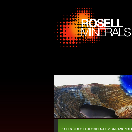
Ud. está en >
Inicio
>
Minerales
> RM2139 Picrofar