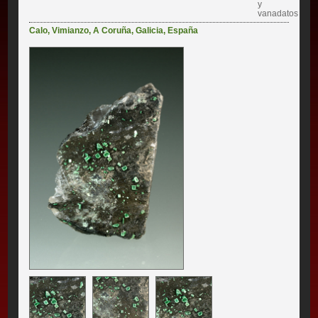
y
vanadatos
Calo
,
Vimianzo
,
A Coruña
,
Galicia
,
España