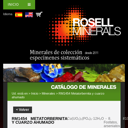
INICIO
Idioma
Ud. está en >
Inicio
>
Minerales
> RM1454 Metatorbernita y cuarzo
ahumado
< Volver
RM1454 METATORBERNITA
Cu(UO₂)₂(PO₄)₂·12H₂O
- 8.
#1
Y CUARZO AHUMADO
Fosfatos,
arseniatos